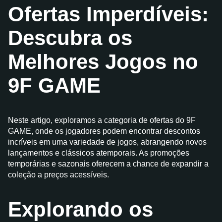
Ofertas Imperdíveis:
Descubra os
Melhores Jogos no
9F GAME
Neste artigo, exploramos a categoria de ofertas do 9F
GAME, onde os jogadores podem encontrar descontos
incríveis em uma variedade de jogos, abrangendo novos
lançamentos e clássicos atemporais. As promoções
temporárias e sazonais oferecem a chance de expandir a
coleção a preços acessíveis.
Explorando os