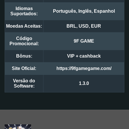
Idiomas
Português, Inglês, Espanhol
Suportados:
Moedas Aceitas:
BRL, USD, EUR
Código
9F GAME
Promocional:
Bônus:
VIP + cashback
Site Oficial:
https://9fgamegame.com/
Versão do
1.3.0
Software: