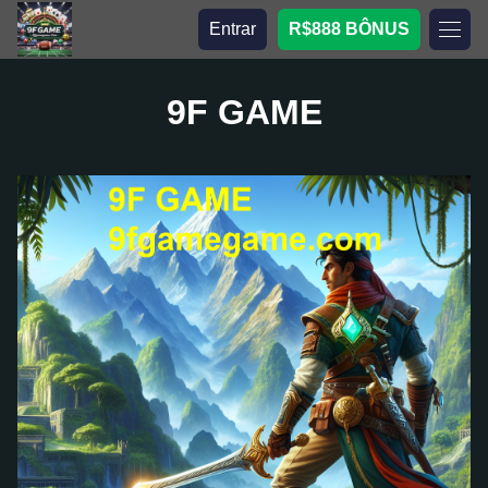
Entrar
R$888 BÔNUS
9F GAME